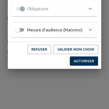
des ateliers de Munz Floor, à l'espace au Grand
Jardin, sis 21 rue de la Bergerie,
Obligatoire
les jeudi 9, 16, 23 et 30 juillet 2026 de 19H00 à
20H15.
Mesure d'audience (Matomo)
Ces séances sont animées par Kristel SOHIER,
professeur diplômé de la FFHY.
REFUSER
VALIDER MON CHOIX
Inscriptions obligatoires par mail :
sohierkristel@gmail.com
AUTORISER