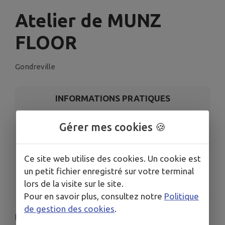
Atelier de MUNZ
FLOOR
Gondreville
INFORMATIONS PRATIQUES
LIEU
Gérer mes cookies 🍪
Gondreville
DATE
Ce site web utilise des cookies. Un cookie est
Le jeu. 23 juil.
un petit fichier enregistré sur votre terminal
HORAIRES
lors de la visite sur le site.
De 19h00 à 19h00
Pour en savoir plus, consultez notre
Politique
de gestion des cookies
.
L'association de la Gym Volontaire vous propose