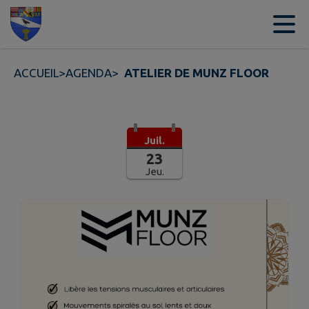
Contenu
Menu
Recherche
Pied de page
ACCUEIL
>
AGENDA
>
ATELIER DE MUNZ FLOOR
Juil.
23
Jeu.