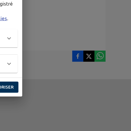
gistré
kies
.
ORISER