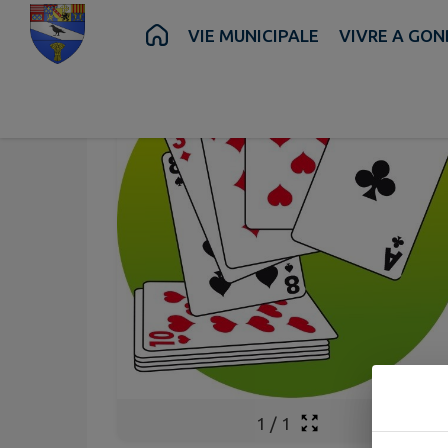
Contenu
Menu
Recherche
Pied de page
VIE MUNICIPALE
VIVRE A GON
1
/
1