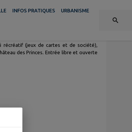
LLE
INFOS PRATIQUES
URBANISME
 récréatif (jeux de cartes et de société),
Château des Princes. Entrée libre et ouverte