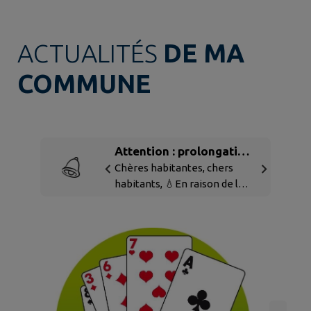
ACTUALITÉS
DE MA
COMMUNE
Attention : prolongation
des mesures de
Chères habitantes, chers
habitants, 💧En raison de la
restrictions d'eau sur la
baisse importante de nos
commune de
ressources en eau, des
Gondreville jusqu'au 31
prévisions météorologiques
août 2026 inclus
ainsi que des travaux
actuellement en cours sur le
secteur de Gondreville et de
Bois-de-Haye, nous nous