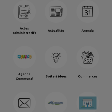
Actes
Actualités
Agenda
administratifs
Agenda
Boîte à idées
Commerces
Communal