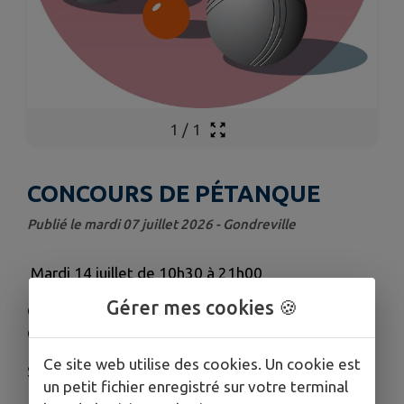
1
/
1
CONCOURS DE PÉTANQUE
Publié le mardi 07 juillet 2026 - Gondreville
Mardi 14 juillet de 10h30 à 21h00
Gérer mes cookies 🍪
Concours de pétanque organisé par l'association
Gondreville Pétanque Loisirs
Ce site web utilise des cookies. Un cookie est
Sur inscription - Place de la Grève
un petit fichier enregistré sur votre terminal