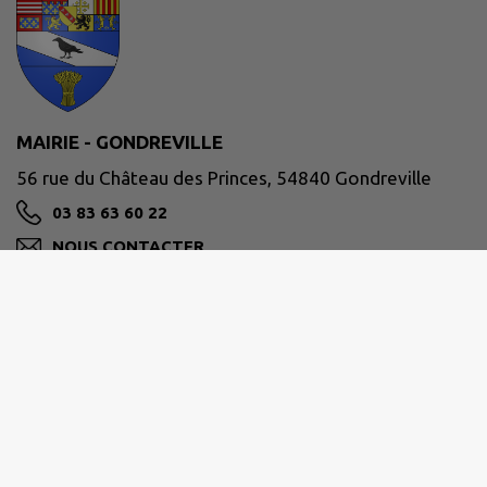
MAIRIE - GONDREVILLE
56 rue du Château des Princes, 54840 Gondreville
03 83 63 60 22
NOUS CONTACTER
M'Y RENDRE
www.commune-gondreville.fr/