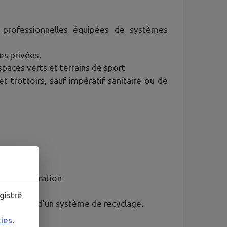
 professionnelles équipées de systèmes
es privées,
spaces verts et terrains de sport
t trottoirs, sauf impératif sanitaire ou de
x de récupération
sentiels ;
gistré
 équipées d’un système de recyclage.
kies
.