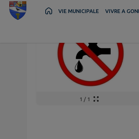
Contenu
Menu
Recherche
Pied de page
VIE MUNICIPALE
VIVRE A GON
1
/
1