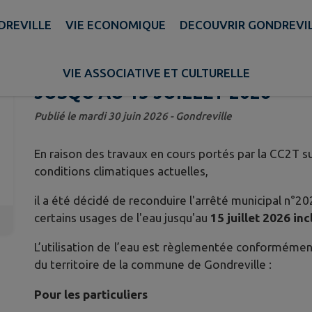
DREVILLE
VIE ECONOMIQUE
DECOUVRIR GONDREVI
ARRÊTÉ MUNICIPAL PORTANT 
DE CERTAINS USAGES DE L'EAU
VIE ASSOCIATIVE ET CULTURELLE
JUSQU'AU 15 JUILLET 2026
Publié le mardi 30 juin 2026 - Gondreville
En raison des travaux en cours portés par la CC2T su
conditions climatiques actuelles,
il a été décidé de reconduire l'arrêté municipal n°
certains usages de l'eau jusqu'au
15 juillet 2026 inc
L’utilisation de l’eau est règlementée conformémen
du territoire de la commune de Gondreville :
Pour les particuliers