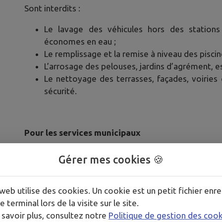
Sont interdits :
Le lavage des véhicules hors des stations
économes en eau ;
Le remplissage et la remise à niveau des piscin
L’arrosage des pelouses, jardins d’agrément, e
Le nettoyage des terrasses, façades, voiries e
sécurité.
Pour les services municipaux
La commune suspend ou limite :
Gérer mes cookies 🍪
Le lavage des voiries, sauf utilisation des eau
L’arrosage des espaces verts municipaux non es
web utilise des cookies. Un cookie est un petit fichier enre
Le remplissage des fontaines décoratives non
e terminal lors de la visite sur le site.
 savoir plus, consultez notre
Politique de gestion des coo