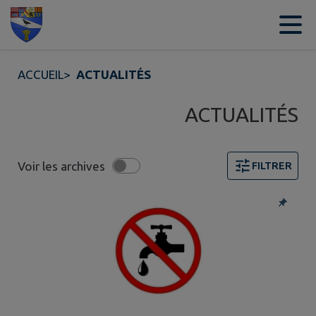
Contenu
Menu
Recherche
Pied de page
ACCUEIL
>
ACTUALITÉS
ACTUALITÉS
Voir les archives
FILTRER
2 actualités trouvées. Filtre sélectionné : Alertes.