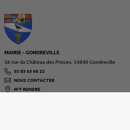
MAIRIE - GONDREVILLE
56 rue du Château des Princes, 54840 Gondreville
03 83 63 60 22
NOUS CONTACTER
M'Y RENDRE
www.commune-gondreville.fr/