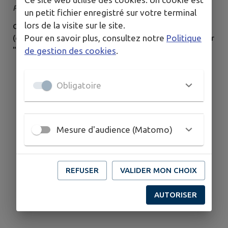
"sévère"
Publié le samedi 11 juillet 2026
un petit fichier enregistré sur votre terminal
lors de la visite sur le site.
Conformément à l’arrêté préfectoral du 9 juillet 2026
Pour en savoir plus, consultez notre
Politique
(en pièce jointe), portant activation du degré de danger
"sévère" sur le département de Meurthe-et-Moselle
de gestion des cookies
.
dans le cas de la prévention du risque d’incendie de
forêt et de végétation, sont interdits entre autres : -le
Obligatoire
brûlage de déchets végétaux, -les feux de camp, -les
spectacles pyrotechniques et les tirs de feux d’artifice
non tirés par...
Mesure d'audience (Matomo)
REFUSER
VALIDER MON CHOIX
AUTORISER