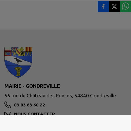
MAIRIE - GONDREVILLE
56 rue du Château des Princes, 54840 Gondreville
03 83 63 60 22
NOUS CONTACTER
M'Y RENDRE