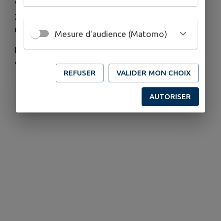
Venez nous rejoindre nombreux le samedi 20 juin
2026 sous la halle de la Mairie pour fêter la
musique à partir de 19H00.
Mesure d'audience (Matomo)
Possibilité de se restaurer sur place (barbecue et
crêpes)
REFUSER
VALIDER MON CHOIX
AUTORISER