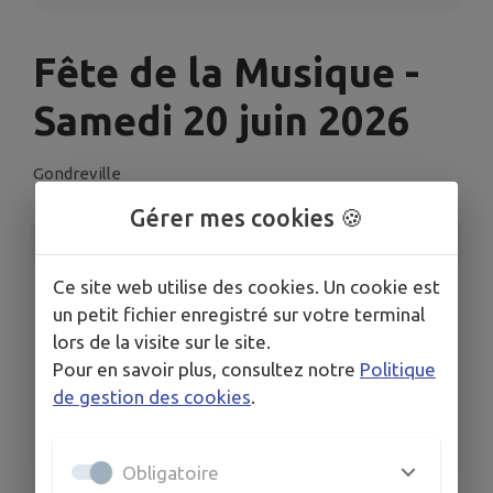
Fête de la Musique -
Samedi 20 juin 2026
Gondreville
Gérer mes cookies 🍪
INFORMATIONS PRATIQUES
Ce site web utilise des cookies. Un cookie est
LIEU
un petit fichier enregistré sur votre terminal
Gondreville
lors de la visite sur le site.
DATES
Pour en savoir plus, consultez notre
Politique
Du sam. 20 juin au dim. 21 juin
de gestion des cookies
.
HORAIRES
À 19h00
Obligatoire