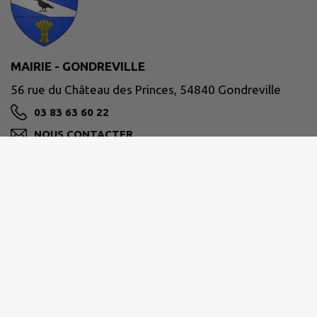
MAIRIE - GONDREVILLE
56 rue du Château des Princes, 54840 Gondreville
03 83 63 60 22
NOUS CONTACTER
M'Y RENDRE
www.commune-gondreville.fr/