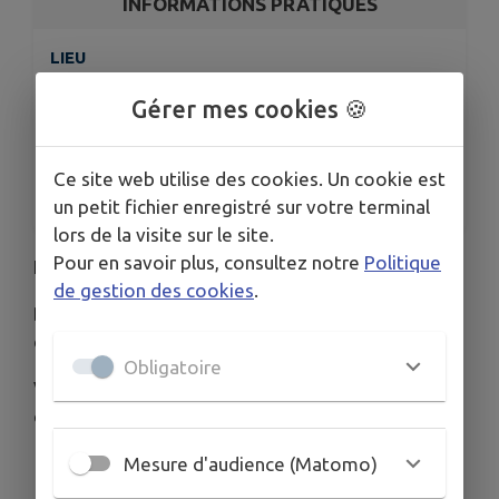
INFORMATIONS PRATIQUES
LIEU
Gondreville
Gérer mes cookies 🍪
DATE
Le lun. 13 juil.
HORAIRES
Ce site web utilise des cookies. Un cookie est
De 18h30 à 23h30
un petit fichier enregistré sur votre terminal
lors de la visite sur le site.
Pour en savoir plus, consultez notre
Politique
Lundi 13 juillet 2026, Place de la Grève
de gestion des cookies
.
Dès 18H30 marché artisanal et bal populaire
organisés par le comité des fêtes
Obligatoire
Vers 23H00, feu d'artifice organisé par la
commune de Gondreville
Mesure d'audience (Matomo)