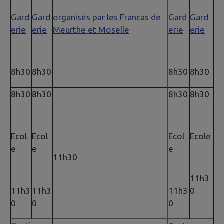
Gard
Gard
organisés par les Francas de
Gard
Gard
erie
erie
Meurthe et Moselle
erie
erie
8h30
8h30
8h30
8h30
8h30
8h30
8h30
8h30
Ecol
Ecol
Ecol
Ecole
e
e
e
11h30
11h3
11h3
11h3
11h3
0
0
0
0