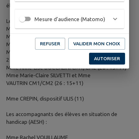
élèves répartis en 6 classes.
Mesure d'audience (Matomo)
Les enseignantes :
Mme Myriam COLIN et Mme Katia LEGROS CP (22)
Mme Patricia GILLES-MATHIEU CP/CE1 (23 : 12 +11)
REFUSER
VALIDER MON CHOIX
Mme Kathy CAUDY CE1/CE2 (25 : 21 + 4)
Mme Sabrina CHERRIERE-PHAROSE CE2/CM1 (25 :
AUTORISER
21+4)
Mme Anne-Lise BOCCALINI CM1/CM2 (26 : 15+11)
Mme Marie-Claire SILVETTI et Mme
VAUTRIN CM1/CM2 (26 : 15+11)
Mme CREPIN, dispositif ULIS (11)
Les accompagnants des élèves en situation de
handicap (AESH) :
Mme Rachel VOUILLAUME