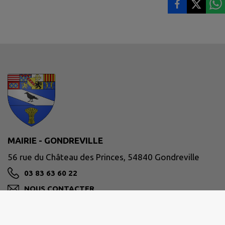
MAIRIE - GONDREVILLE
56 rue du Château des Princes, 54840 Gondreville
03 83 63 60 22
NOUS CONTACTER
M'Y RENDRE
www.commune-gondreville.fr/