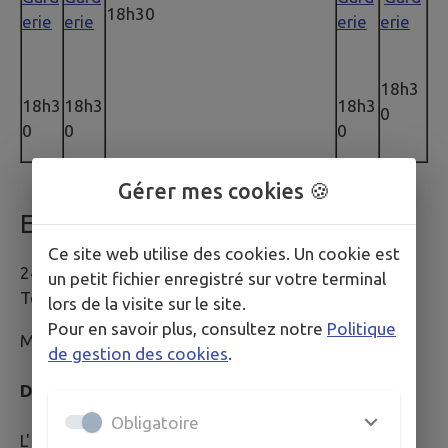
18h30
erie
erie
erie
erie
18h3
18h3
18h3
18h3
0
0
0
0
Gérer mes cookies 🍪
ECOLE ELEMENTAIRE
Ce site web utilise des cookies. Un cookie est
24, rue de la Bergerie - 54840 GONDREVILLE
un petit fichier enregistré sur votre terminal
Tél. : 03 83 63 62 51
lors de la visite sur le site.
Pour en savoir plus, consultez notre
Politique
Mail :
ce.0541585e@ac-nancy-metz.fr
de gestion des cookies
.
DIRECTRICE :
Madame Myriam COLIN
Obligatoire
L' école élémentaire de GONDREVILLE accueille 147