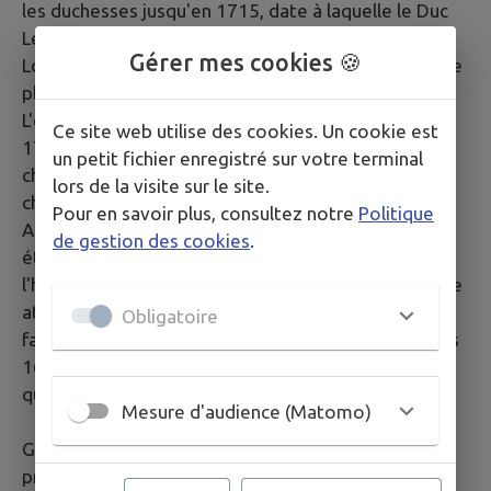
les duchesses jusqu'en 1715, date à laquelle le Duc
Léopold céda le château à son cousin Emmanuel de
Gérer mes cookies 🍪
Lorraine, prince d'Elbeuf, qui construisit un édifice de
plusieurs habitations.
L'église Notre-Dame de l'Assomption, édifiée en
Ce site web utilise des cookies. Un cookie est
1775 sur l'emplacement d'une ancienne chapelle du
un petit fichier enregistré sur votre terminal
château, comprend des vitraux d'époque dans le
lors de la visite sur le site.
choeur et de facture moderne dans la nef.
Pour en savoir plus, consultez notre
Politique
Au XVIIème siècle, une certaine prospérité était
de gestion des cookies
.
établie, mais comme dans toute la Lorraine,
l'horrible Guerre de trente Ans, les épidémies et une
atroce famine ravagèrent le pays. Une centaine de
Obligatoire
familles seulement peuplaient encore le village vers
1680. Ensuite, il fallut plus de cent vingt ans pour
qu'elle retrouve sa population de l'époque.
Mesure d'audience (Matomo)
Gondreville fut, jusqu'en 1751, le chef-lieu d'une
prévôté qui dépendait du baillage de Nancy et dont