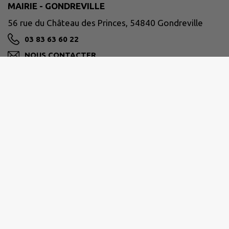
MAIRIE - GONDREVILLE
56 rue du Château des Princes, 54840 Gondreville
03 83 63 60 22
NOUS CONTACTER
M'Y RENDRE
www.commune-gondreville.fr/
COMMUNAUTÉ DE COMMUNES TERRES