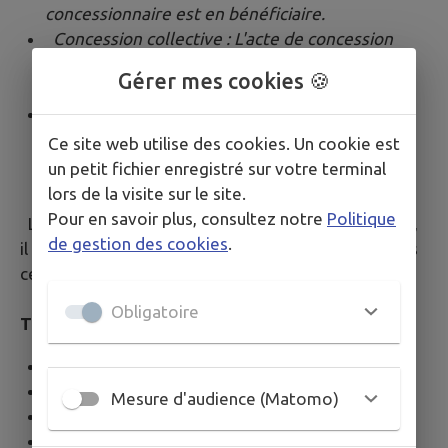
concessionnaire est en bénéficiaire.
Concession collective : L'acte de concession
énumère les personnes ayant droit à sépulture
Gérer mes cookies 🍪
sur l'emplacement concédé.
Concession familiale : pour la sépulture du
concessionnaire et de sa famille.
Ce site web utilise des cookies. Un cookie est
un petit fichier enregistré sur votre terminal
lors de la visite sur le site.
Pour en savoir plus, consultez notre
Politique
Le choix du type de concession est très important,
de gestion des cookies
.
il détermine précisément qui peut être inhumé dans
celle-ci.
Obligatoire
Tarification cimetière
Concession 15 ans: 50,00 €
Concession double 15 ans : 100,00 €
Mesure d'audience (Matomo)
Concession 30 ans: 80,00 €
Concession double 30 ans : 160,00 €