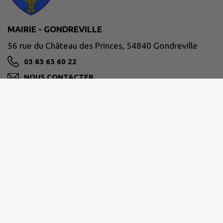
MAIRIE - GONDREVILLE
56 rue du Château des Princes, 54840 Gondreville
03 83 63 60 22
NOUS CONTACTER
M'Y RENDRE
www.commune-gondreville.fr/