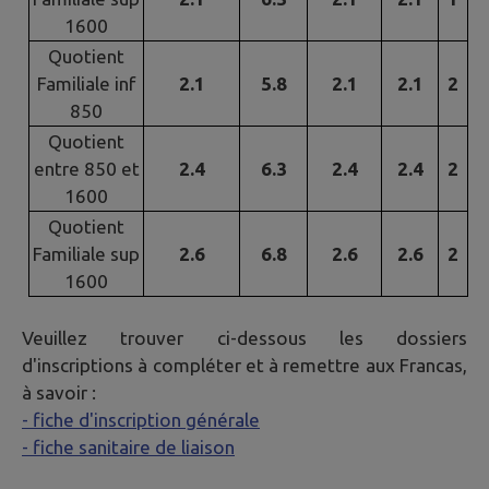
1600
Quotient
Familiale inf
2.1
5.8
2.1
2.1
2
850
Quotient
entre 850 et
2.4
6.3
2.4
2.4
2
1600
Quotient
Familiale sup
2.6
6.8
2.6
2.6
2
1600
Veuillez trouver ci-dessous les dossiers
d'inscriptions à compléter et à remettre aux Francas,
à savoir :
- fiche d'inscription générale
- fiche sanitaire de liaison