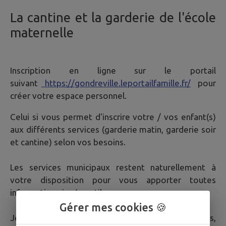
La cantine et la garderie de l'école
maternelle
Inscription en ligne sur le portail
suivant
https://gondreville.leportailfamille.fr/
pour
créer votre espace personnel.
Celui si vous permet d'inscrire votre / vos enfant(s)
aux différents services (garderie matin, garderie soir
et cantine) selon vos besoins.
Les services municipaux restent naturellement à
votre disposition pour vous apporter toutes
informations jugées utiles.
Gérer mes cookies 🍪
Je vous prie d'agréer, Mesdames, Messieurs,