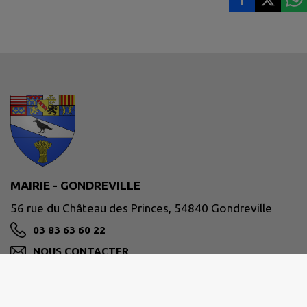
MAIRIE - GONDREVILLE
56 rue du Château des Princes, 54840 Gondreville
03 83 63 60 22
NOUS CONTACTER
M'Y RENDRE
www.commune-gondreville.fr/