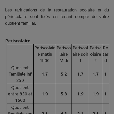
Les tarifications de la restauration scolaire et du
périscolaire sont fixés en tenant compte de votre
quotient familial.
Periscolaire
Periscolair
Perisco
Periscol
Perisc
Re
e matin
laire
aire soir
olaire
tar
1h00
Midi
1
2
d
Quotient
Familiale inf
1.7
5.2
1.7
1.7
1
850
Quotient
entre 850 et
1.9
5.8
1.9
1.9
1
1600
Quotient
Familiale sup
2.1
6.3
2.1
2.1
1