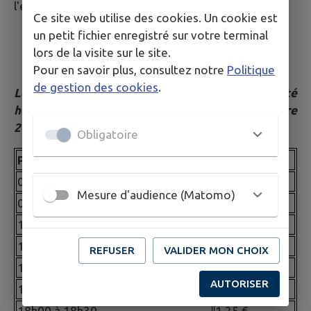
l'expression de mes cordiales salutations.
Ce site web utilise des cookies. Un cookie est
un petit fichier enregistré sur votre terminal
lors de la visite sur le site.
Pour en savoir plus, consultez notre
Politique
de gestion des cookies
.
Les tarifs sont applicables avec une périodicité
hebdomadaire et à compter du 1er septembre
2025 :
Obligatoire
Plage horaire
Tarif
07h30 à 08h00
1,00 €
Mesure d'audience (Matomo)
08h00 à 08h20
0.63 €
11h30 à 13h30*
6,50 €
16h30 à 17h00*
0.75 €
REFUSER
VALIDER MON CHOIX
17h00 à 17h30
0.50 €
AUTORISER
17h30 à 18h00
0.50 €
18h00 à 18h30
1.25 €