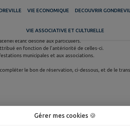
R
DREVILLE
VIE ECONOMIQUE
DECOUVRIR GONDREVI
nistrés des tables et des bancs.
VIE ASSOCIATIVE ET CULTURELLE
tériel étant destiné aux particuliers.
tribué en fonction de l'antériorité de celles-ci.
estations municipales et aux associations.
e compléter le bon de réservation, ci-dessous, et de le tran
Gérer mes cookies 🍪