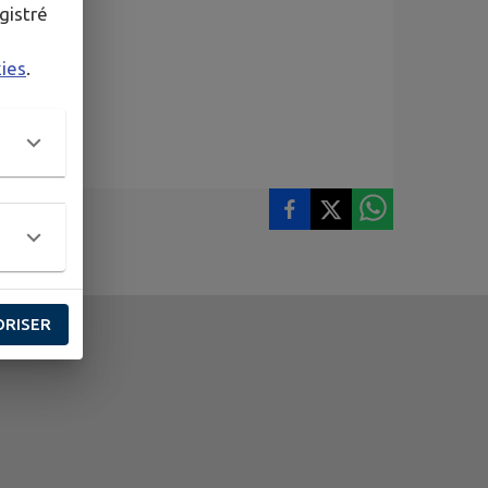
gistré
kies
.
ORISER