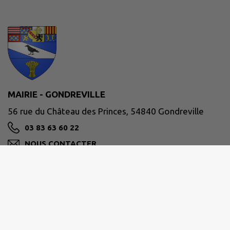
MAIRIE - GONDREVILLE
56 rue du Château des Princes, 54840 Gondreville
03 83 63 60 22
NOUS CONTACTER
M'Y RENDRE
www.commune-gondreville.fr/